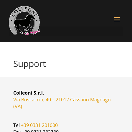
Support
Colleoni S.r.l.
Via Boscaccio, 40 – 21012 Cassano Magnago
(VA)
Tel
+39 0331 201000