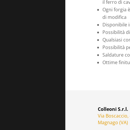
il ferro di ca
Ogni forgia è
di modifica
Disponibile i
Possibilità d
Qualsiasi co
Possibilità p
Saldature co
Ottime finit
Colleoni S.r.l.
Via Boscaccio,
Magnago (VA)