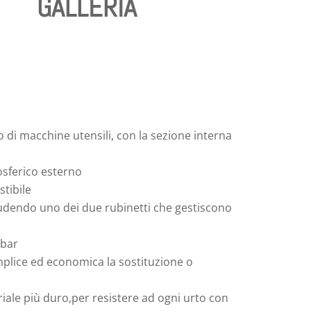
GALLERIA
o di macchine utensili, con la sezione interna
osferico esterno
tibile
hiudendo uno dei due rubinetti che gestiscono
 bar
mplice ed economica la sostituzione o
riale più duro,per resistere ad ogni urto con